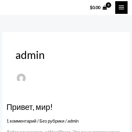
Перейти
$
0.00
к
содержимому
admin
Привет, мир!
Привет,
мир!
1 комментарий
/
Без рубрики
/
admin